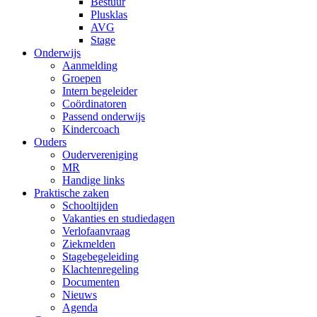
Bestuur
Plusklas
AVG
Stage
Onderwijs
Aanmelding
Groepen
Intern begeleider
Coördinatoren
Passend onderwijs
Kindercoach
Ouders
Oudervereniging
MR
Handige links
Praktische zaken
Schooltijden
Vakanties en studiedagen
Verlofaanvraag
Ziekmelden
Stagebegeleiding
Klachtenregeling
Documenten
Nieuws
Agenda