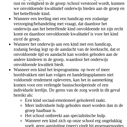
rust en veiligheid in de groep /school verstoord wordt, kunnen
we onvoldoende kwalitatief onderwijs bieden aan de groep en
het betreffende kind.
Wanneer een leerling met een handicap een zodanige
verzorging/behandeling met vraagt, dat daardoor het
onderwijs aan het betreffende kind onvoldoende tot zijn recht
komt en daardoor onvoldoende kwalitatief is voor het kind
en/of de groep.
Wanneer het onderwijs aan een kind met een handicap,
zodanig beslag legt op de aandacht van de leerkracht, dat er
onvoldoende tijd en aandacht kan worden geboden aan de
andere kinderen in de groep, waardoor het onderwijs
onvoldoende kwaliteit biedt.
Wanneer een kind het lesprogramma op twee of meer
hoofdvakken niet kan volgen en handelingsplannen niet
voldoende rendement opleveren, kan het in aanmerking
komen voor een verlengde basisschoolperiode of een
individuele leerlijn. De grens van de zorg wordt in dit geval
bereikt als:
Een kind sociaal-emotioneel geïsoleerd raakt.
Meer individuele hulp geboden moet worden dan in de
groep haalbaar is.
Het school ontbreekt aan specialistische hulp.
Wanneer een kind zich op onze school erg ongelukkig
voelt, geen aansluiting (meer) vindt bij groepsgenootjes