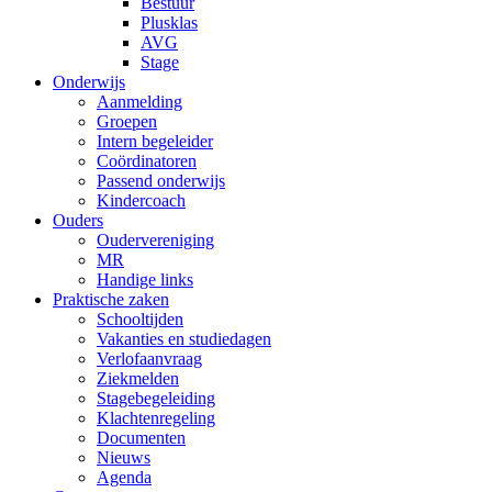
Bestuur
Plusklas
AVG
Stage
Onderwijs
Aanmelding
Groepen
Intern begeleider
Coördinatoren
Passend onderwijs
Kindercoach
Ouders
Oudervereniging
MR
Handige links
Praktische zaken
Schooltijden
Vakanties en studiedagen
Verlofaanvraag
Ziekmelden
Stagebegeleiding
Klachtenregeling
Documenten
Nieuws
Agenda