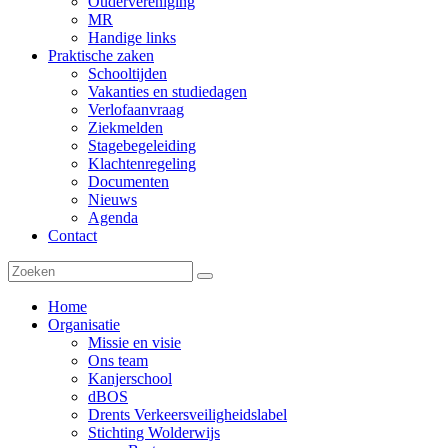
Oudervereniging
MR
Handige links
Praktische zaken
Schooltijden
Vakanties en studiedagen
Verlofaanvraag
Ziekmelden
Stagebegeleiding
Klachtenregeling
Documenten
Nieuws
Agenda
Contact
Home
Organisatie
Missie en visie
Ons team
Kanjerschool
dBOS
Drents Verkeersveiligheidslabel
Stichting Wolderwijs