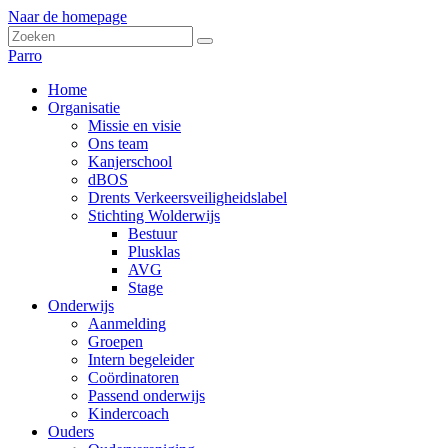
Naar de homepage
Parro
Home
Organisatie
Missie en visie
Ons team
Kanjerschool
dBOS
Drents Verkeersveiligheidslabel
Stichting Wolderwijs
Bestuur
Plusklas
AVG
Stage
Onderwijs
Aanmelding
Groepen
Intern begeleider
Coördinatoren
Passend onderwijs
Kindercoach
Ouders