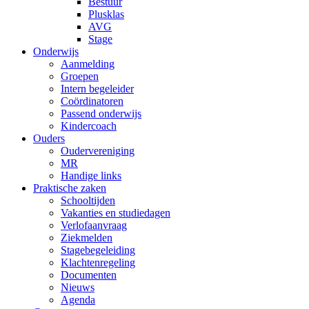
Bestuur
Plusklas
AVG
Stage
Onderwijs
Aanmelding
Groepen
Intern begeleider
Coördinatoren
Passend onderwijs
Kindercoach
Ouders
Oudervereniging
MR
Handige links
Praktische zaken
Schooltijden
Vakanties en studiedagen
Verlofaanvraag
Ziekmelden
Stagebegeleiding
Klachtenregeling
Documenten
Nieuws
Agenda