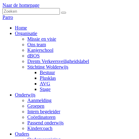
Naar de homepage
Parro
Home
Organisatie
Missie en visie
Ons team
Kanjerschool
dBOS
Drents Verkeersveiligheidslabel
Stichting Wolderwijs
Bestuur
Plusklas
AVG
Stage
Onderwijs
Aanmelding
Groepen
Intern begeleider
Coördinatoren
Passend onderwijs
Kindercoach
Ouders