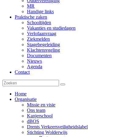
Oudervereniging
MR
Handige links
Praktische zaken
Schooltijden
Vakanties en studiedagen
Verlofaanvraag
Ziekmelden
Stagebegeleiding
Klachtenregeling
Documenten
Nieuws
Agenda
Contact
Home
Organisatie
Missie en visie
Ons team
Kanjerschool
dBOS
Drents Verkeersveiligheidslabel
Stichting Wolderwijs